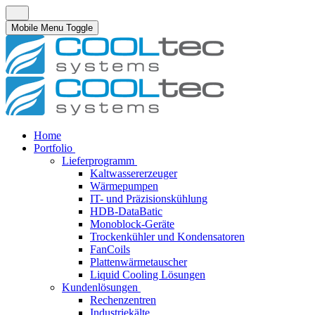
Mobile Menu Toggle
Home
Portfolio
Lieferprogramm
Kaltwassererzeuger
Wärmepumpen
IT- und Präzisionskühlung
HDB-DataBatic
Monoblock-Geräte
Trockenkühler und Kondensatoren
FanCoils
Plattenwärmetauscher
Liquid Cooling Lösungen
Kundenlösungen
Rechenzentren
Industriekälte