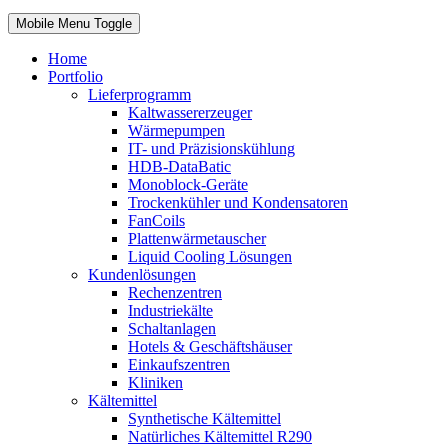
Mobile Menu Toggle
Home
Portfolio
Lieferprogramm
Kaltwassererzeuger
Wärmepumpen
IT- und Präzisionskühlung
HDB-DataBatic
Monoblock-Geräte
Trockenkühler und Kondensatoren
FanCoils
Plattenwärmetauscher
Liquid Cooling Lösungen
Kundenlösungen
Rechenzentren
Industriekälte
Schaltanlagen
Hotels & Geschäftshäuser
Einkaufszentren
Kliniken
Kältemittel
Synthetische Kältemittel
Natürliches Kältemittel R290