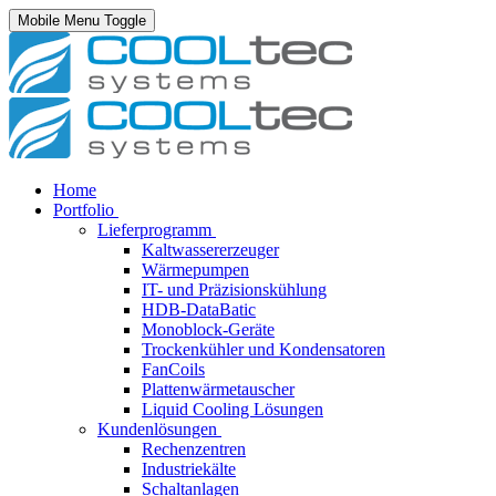
Mobile Menu Toggle
Home
Portfolio
Lieferprogramm
Kaltwassererzeuger
Wärmepumpen
IT- und Präzisionskühlung
HDB-DataBatic
Monoblock-Geräte
Trockenkühler und Kondensatoren
FanCoils
Plattenwärmetauscher
Liquid Cooling Lösungen
Kundenlösungen
Rechenzentren
Industriekälte
Schaltanlagen