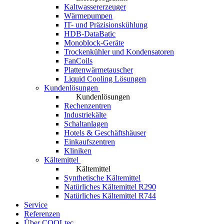
Kaltwassererzeuger
Wärmepumpen
IT- und Präzisionskühlung
HDB-DataBatic
Monoblock-Geräte
Trockenkühler und Kondensatoren
FanCoils
Plattenwärmetauscher
Liquid Cooling Lösungen
Kundenlösungen
Kundenlösungen
Rechenzentren
Industriekälte
Schaltanlagen
Hotels & Geschäftshäuser
Einkaufszentren
Kliniken
Kältemittel
Kältemittel
Synthetische Kältemittel
Natürliches Kältemittel R290
Natürliches Kältemittel R744
Service
Referenzen
Über COOLtec