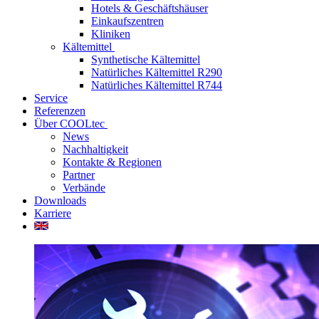
Hotels & Geschäftshäuser
Einkaufszentren
Kliniken
Kältemittel
Synthetische Kältemittel
Natürliches Kältemittel R290
Natürliches Kältemittel R744
Service
Referenzen
Über COOLtec
News
Nachhaltigkeit
Kontakte & Regionen
Partner
Verbände
Downloads
Karriere