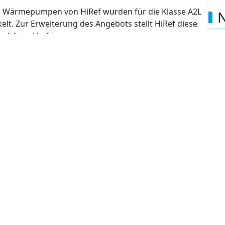
d Wärmepumpen von HiRef wurden für die Klasse A2L
N
lt. Zur Erweiterung des Angebots stellt HiRef diese
ady“ zur Verfügung.
Kaltwassererzeuger mit Schraubenverdichter nutzt das
-Wert (GWP=6) im Sinne einer Green Technology.
?
geliefert und ist mit sämtlichen
K
für die Verwendung eines schwach entzündlichen
R7
sind. Somit kann zu einem späteren Zeitpunkt das
eue R454B der Klasse A2L mit geringen
n. Ein weiterer Vorteil der A2L-Ready Geräte von
sichtlich der Rentabilität ihrer Investition zu bieten:
E
rientiert.
Kal