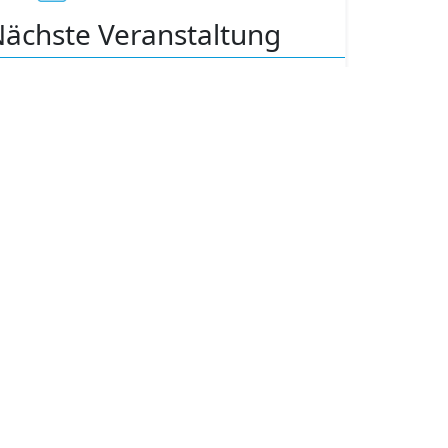
+49 (0) 81
04 - 88 95 0
mail@cooltec-systems.de
ächste Veranstaltung
CHILLVENTA 2026
13.-15. OKTOBER 2026
Halle 7 | Stand 7-310
altwassererzeuger mit
44
rfahren Sie mehr über unsere luftgekühlten
twassererzeuger und Wärmepumpen mit dem