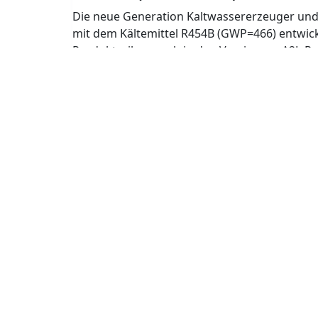
R454B (GWP=466)
Die neue Generation Kaltwassererzeuger un
mit dem Kältemittel R454B (GWP=466) entwicke
Produktreihen auch in den Versionen „A2L-Re
R1234ze (GWP=6)
Die Baureihe der luft- und wassergekühlten 
neue Kältemittel R1234ze mit niedrigem GWP
WAS IST EIN A2L-READY-GERÄT
Die Kältemaschine wird mit Kältemittel R410A 
Sicherheitsvorrichtungen ausgestattet, die 
Kältemittels (Klasse ASHRAE A2L) notwendig 
Kältemittel der alten Generation durch das n
Umweltauswirkungen (GWP -78%) ersetzt werde
HiRef besteht darin, dem Kunden Sicherheit hin
A2L-Ready Kaltwassererzeuger sind zukunftso