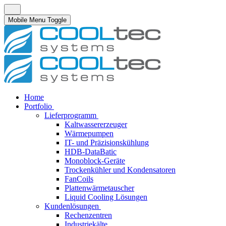
Mobile Menu Toggle
Home
Portfolio
Lieferprogramm
Kaltwassererzeuger
Wärmepumpen
IT- und Präzisionskühlung
HDB-DataBatic
Monoblock-Geräte
Trockenkühler und Kondensatoren
FanCoils
Plattenwärmetauscher
Liquid Cooling Lösungen
Kundenlösungen
Rechenzentren
Industriekälte