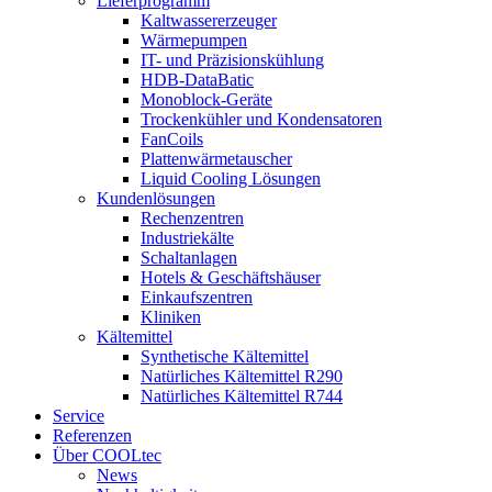
Lieferprogramm
Kaltwassererzeuger
Wärmepumpen
IT- und Präzisionskühlung
HDB-DataBatic
Monoblock-Geräte
Trockenkühler und Kondensatoren
FanCoils
Plattenwärmetauscher
Liquid Cooling Lösungen
Kundenlösungen
Rechenzentren
Industriekälte
Schaltanlagen
Hotels & Geschäftshäuser
Einkaufszentren
Kliniken
Kältemittel
Synthetische Kältemittel
Natürliches Kältemittel R290
Natürliches Kältemittel R744
Service
Referenzen
Über COOLtec
News