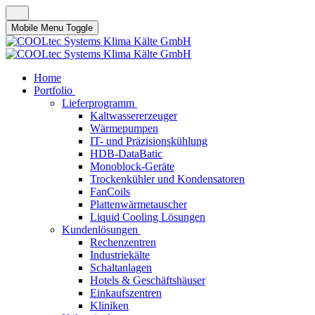
Mobile Menu Toggle
Home
Portfolio
Lieferprogramm
Kaltwassererzeuger
Wärmepumpen
IT- und Präzisionskühlung
HDB-DataBatic
Monoblock-Geräte
Trockenkühler und Kondensatoren
FanCoils
Plattenwärmetauscher
Liquid Cooling Lösungen
Kundenlösungen
Rechenzentren
Industriekälte
Schaltanlagen
Hotels & Geschäftshäuser
Einkaufszentren
Kliniken