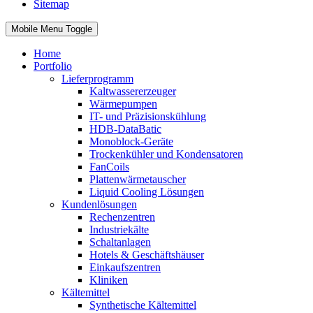
Sitemap
Mobile Menu Toggle
Home
Portfolio
Lieferprogramm
Kaltwassererzeuger
Wärmepumpen
IT- und Präzisionskühlung
HDB-DataBatic
Monoblock-Geräte
Trockenkühler und Kondensatoren
FanCoils
Plattenwärmetauscher
Liquid Cooling Lösungen
Kundenlösungen
Rechenzentren
Industriekälte
Schaltanlagen
Hotels & Geschäftshäuser
Einkaufszentren
Kliniken
Kältemittel
Synthetische Kältemittel